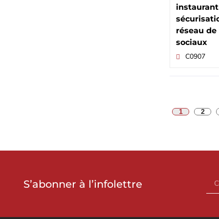
instaurant
sécurisati
réseau de 
sociaux
C0907
1
2
S’abonner à l’infolettre