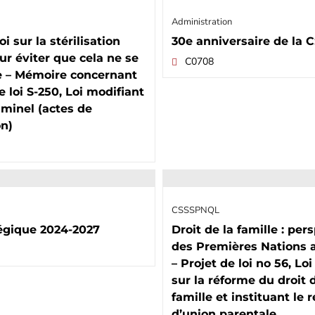
Administration
oi sur la stérilisation
30e anniversaire de la
our éviter que cela ne se
C0708
e – Mémoire concernant
e loi S-250, Loi modifiant
iminel (actes de
on)
CSSSPNQL
tégique 2024-2027
Droit de la famille : per
des Premières Nations
– Projet de loi no 56, Lo
sur la réforme du droit 
famille et instituant le
d’union parentale