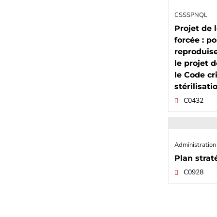
CSSSPNQL
Projet de l
forcée : p
reproduis
le projet d
le Code cr
stérilisati
C0432
Administration
Plan stra
C0928