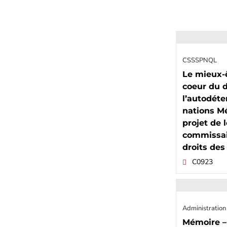
CSSSPNQL
Le mieux-
coeur du d
l’autodét
nations M
projet de l
commissai
droits des
C0923
Administration
Mémoire – 