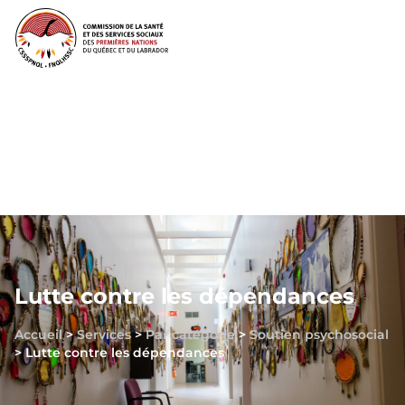
Lutte contre les dépendances
Accueil
>
Services
>
Par catégorie
>
Soutien psychosocial
>
Lutte contre les dépendances