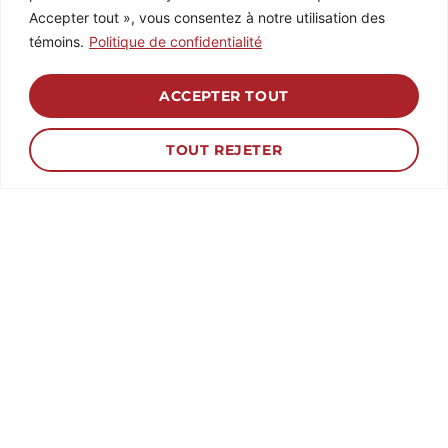
Rencontre en présentiel du
Accepter tout », vous consentez à notre utilisation des
comité consultatif en
témoins.
Politique de confidentialité
itinérance chez les Premières
Nations
ACCEPTER TOUT
TOUT REJETER
15 SEP
Rencontre virtuelle