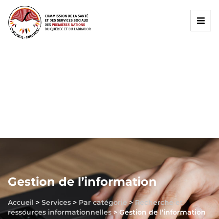
Gestion de l’information
Accueil
>
Services
>
Par catégorie
>
Recherche et
ressources informationnelles
>
Gestion de l’information