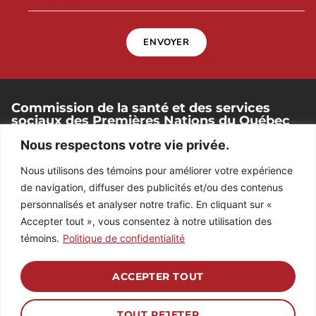
ENVOYER
Commission de la santé et des services
sociaux des Premières Nations du Québec
et du Labrador
Nous respectons votre vie privée.
250, place Chef-Michel-Laveau, bureau 102
Nous utilisons des témoins pour améliorer votre expérience
Wendake (Québec). G0A 4V0
de navigation, diffuser des publicités et/ou des contenus
418 842-1540
personnalisés et analyser notre trafic. En cliquant sur «
Accepter tout », vous consentez à notre utilisation des
témoins.
Politique de confidentialité
RÉPERTOIRE DES EMPLOYÉS
ACCEPTER TOUT
TOUT REJETER