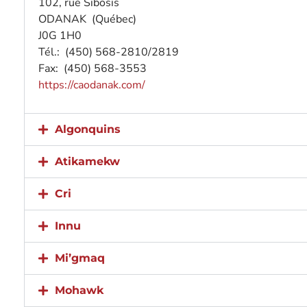
102, rue Sibosis
ODANAK (Québec)
J0G 1H0
Tél.: (450) 568-2810/2819
Fax: (450) 568-3553
https://caodanak.com/
Algonquins
Atikamekw
Cri
Innu
Mi’gmaq
Mohawk