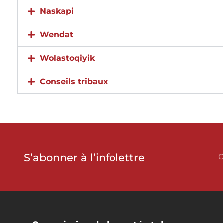
Naskapi
Wendat
Wolastoqiyik
Conseils tribaux
S’abonner à l’infolettre