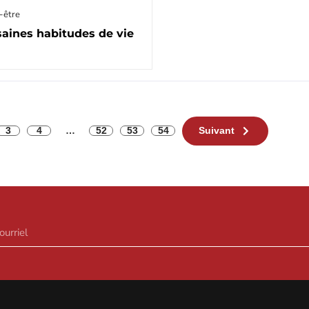
-être
saines habitudes de vie
3
4
…
52
53
54
Suivant