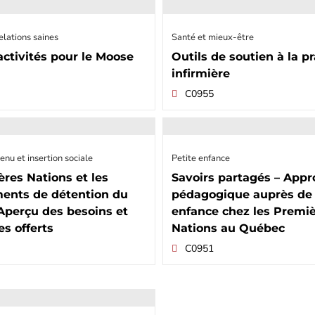
elations saines
Santé et mieux-être
’activités pour le Moose
Outils de soutien à la p
infirmière
C0955
enu et insertion sociale
Petite enfance
res Nations et les
Savoirs partagés – App
ments de détention du
pédagogique auprès de 
Aperçu des besoins et
enfance chez les Premi
es offerts
Nations au Québec
C0951