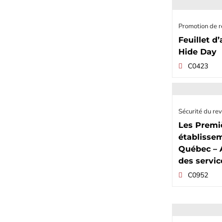
Promotion de r
Feuillet d
Hide Day
C0423
Sécurité du rev
Les Premiè
établisse
Québec – 
des servic
C0952