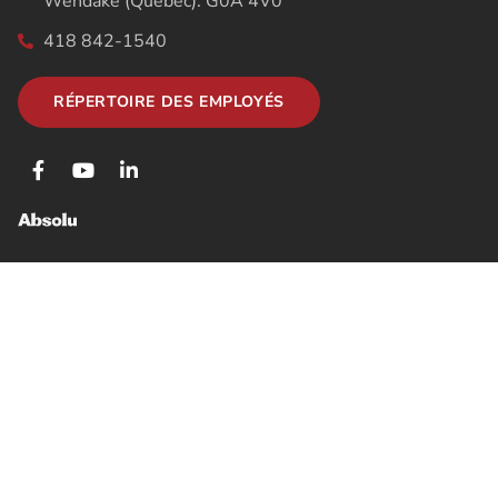
Wendake (Québec). G0A 4V0
418 842-1540
RÉPERTOIRE DES EMPLOYÉS