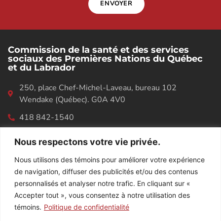
ENVOYER
Commission de la santé et des services
sociaux des Premières Nations du Québec
et du Labrador
250, place Chef-Michel-Laveau, bureau 102
Wendake (Québec). G0A 4V0
418 842-1540
Nous respectons votre vie privée.
RÉPERTOIRE DES EMPLOYÉS
Nous utilisons des témoins pour améliorer votre expérience
de navigation, diffuser des publicités et/ou des contenus
personnalisés et analyser notre trafic. En cliquant sur «
Accepter tout », vous consentez à notre utilisation des
témoins.
Politique de confidentialité