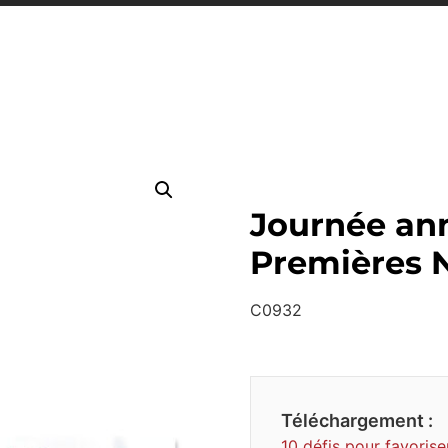
Journée ann
Premières 
C0932
Téléchargement :
10 défis pour favorise