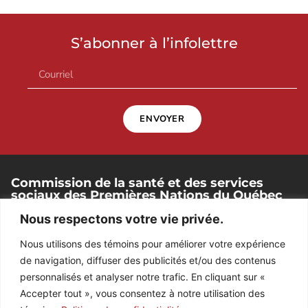
S’abonner à l’infolettre
ENVOYER
Commission de la santé et des services
sociaux des Premières Nations du Québec
et du Labrador
Nous respectons votre vie privée.
250, place Chef-Michel-Laveau, bureau 102
Nous utilisons des témoins pour améliorer votre expérience
Wendake (Québec). G0A 4V0
de navigation, diffuser des publicités et/ou des contenus
418 842-1540
personnalisés et analyser notre trafic. En cliquant sur «
Accepter tout », vous consentez à notre utilisation des