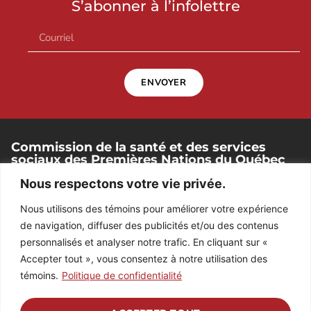
S’abonner à l’infolettre
ENVOYER
Commission de la santé et des services
sociaux des Premières Nations du Québec
et du Labrador
Nous respectons votre vie privée.
250, place Chef-Michel-Laveau, bureau 102
Nous utilisons des témoins pour améliorer votre expérience
Wendake (Québec). G0A 4V0
de navigation, diffuser des publicités et/ou des contenus
418 842-1540
personnalisés et analyser notre trafic. En cliquant sur «
Accepter tout », vous consentez à notre utilisation des
témoins.
Politique de confidentialité
RÉPERTOIRE DES EMPLOYÉS