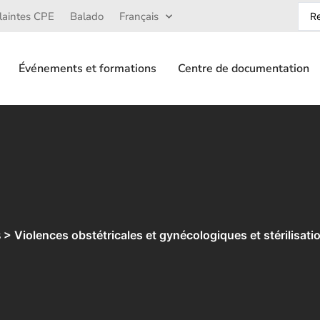
laintes CPE
Balado
Français
Événements et formations
Centre de documentation
> Violences obstétricales et gynécologiques et stérilisa
s