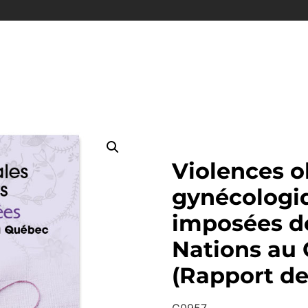
Violences o
gynécologiq
imposées d
Nations au 
(Rapport de
C0957