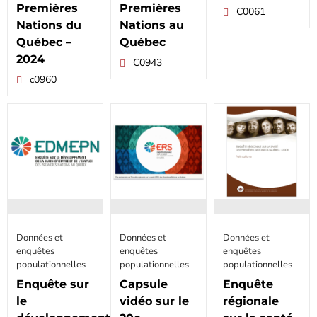
Premières
Premières
C0061
Nations du
Nations au
Québec –
Québec
2024
C0943
c0960
Données et
Données et
Données et
enquêtes
enquêtes
enquêtes
populationnelles
populationnelles
populationnelles
Enquête sur
Capsule
Enquête
le
vidéo sur le
régionale