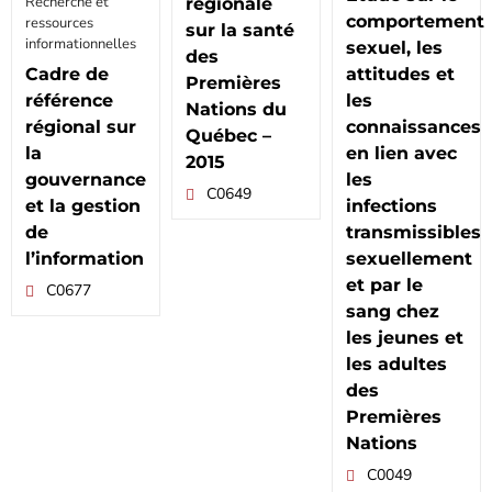
Recherche et
régionale
comportement
ressources
sur la santé
informationnelles
sexuel, les
des
Cadre de
attitudes et
Premières
référence
les
Nations du
régional sur
connaissances
Québec –
la
en lien avec
2015
gouvernance
les
C0649
et la gestion
infections
de
transmissibles
l’information
sexuellement
et par le
C0677
sang chez
les jeunes et
les adultes
des
Premières
Nations
C0049