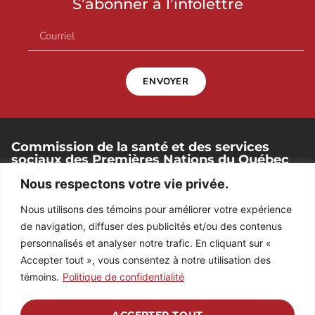
S’abonner à l’infolettre
ENVOYER
Commission de la santé et des services
sociaux des Premières Nations du Québec
et du Labrador
Nous respectons votre vie privée.
250, place Chef-Michel-Laveau, bureau 102
Nous utilisons des témoins pour améliorer votre expérience
Wendake (Québec). G0A 4V0
de navigation, diffuser des publicités et/ou des contenus
418 842-1540
personnalisés et analyser notre trafic. En cliquant sur «
Accepter tout », vous consentez à notre utilisation des
témoins.
Politique de confidentialité
RÉPERTOIRE DES EMPLOYÉS
ACCEPTER TOUT