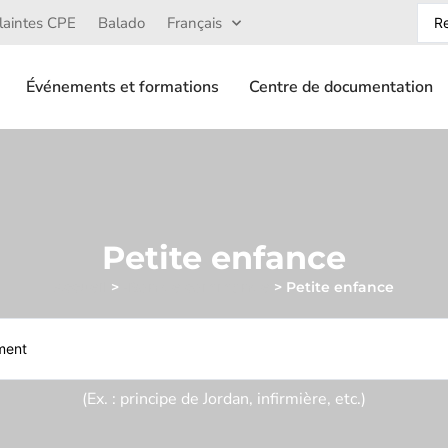
laintes CPE
Balado
Français
Événements et formations
Centre de documentation
Petite enfance
Accueil
>
-Bon de commande
>
Petite enfance
(Ex. : principe de Jordan, infirmière, etc.)