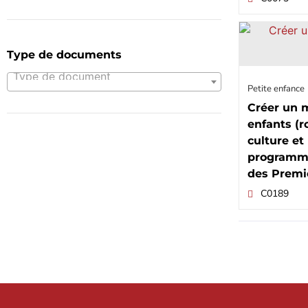
Type de documents
Type de document
Petite enfance
Créer un 
enfants (r
culture et
programme
des Premi
C0189