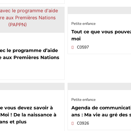
Petite enfance
Tout ce que vous pouvez
moi
C0597
vec le programme d’aide
re aux Premières Nations
Petite enfance
e vous devez savoir à
Agenda de communicatio
Moi ! De la naissance à
ans : Ma vie au gré des 
 ans et plus
C0926