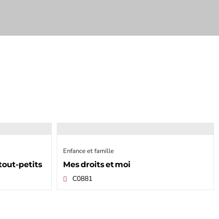
Enfance et famille
out-petits
Mes droits et moi
C0881