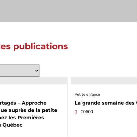
les publications
Petite enfance
artagés – Approche
La grande semaine des t
ue auprès de la petite
C0600
hez les Premières
u Québec