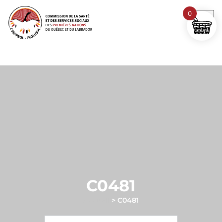
0
C0481
Accueil
>
C0481